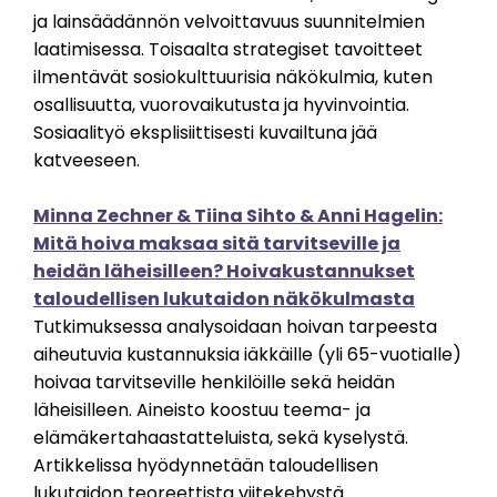
ja lainsäädännön velvoittavuus suunnitelmien
laatimisessa. Toisaalta strategiset tavoitteet
ilmentävät sosiokulttuurisia näkökulmia, kuten
osallisuutta, vuorovaikutusta ja hyvinvointia.
Sosiaalityö eksplisiittisesti kuvailtuna jää
katveeseen.
Minna Zechner & Tiina Sihto & Anni Hagelin:
Mitä hoiva maksaa sitä tarvitseville ja
heidän läheisilleen? Hoivakustannukset
taloudellisen lukutaidon näkökulmasta
Tutkimuksessa analysoidaan hoivan tarpeesta
aiheutuvia kustannuksia iäkkäille (yli 65-vuotialle)
hoivaa tarvitseville henkilöille sekä heidän
läheisilleen. Aineisto koostuu teema- ja
elämäkertahaastatteluista, sekä kyselystä.
Artikkelissa hyödynnetään taloudellisen
lukutaidon teoreettista viitekehystä.