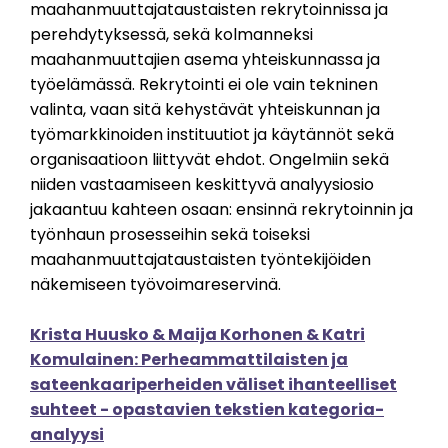
maahanmuuttajataustaisten rekrytoinnissa ja
perehdytyksessä, sekä kolmanneksi
maahanmuuttajien asema yhteiskunnassa ja
työelämässä. Rekrytointi ei ole vain tekninen
valinta, vaan sitä kehystävät yhteiskunnan ja
työmarkkinoiden instituutiot ja käytännöt sekä
organisaatioon liittyvät ehdot. Ongelmiin sekä
niiden vastaamiseen keskittyvä analyysiosio
jakaantuu kahteen osaan: ensinnä rekrytoinnin ja
työnhaun prosesseihin sekä toiseksi
maahanmuuttajataustaisten työntekijöiden
näkemiseen työvoimareservinä.
Krista Huusko & Maija Korhonen & Katri
Komulainen: Perheammattilaisten ja
sateenkaariperheiden väliset ihanteelliset
suhteet - opastavien tekstien kategoria-
analyysi