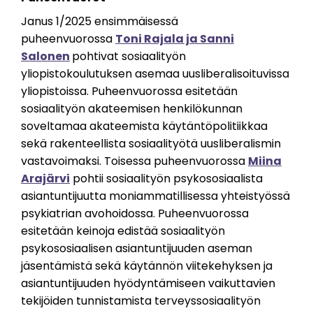
Janus 1/2025 ensimmäisessä
puheenvuorossa
Toni Rajala ja Sanni
Salonen
pohtivat sosiaalityön
yliopistokoulutuksen asemaa uusliberalisoituvissa
yliopistoissa. Puheenvuorossa esitetään
sosiaalityön akateemisen henkilökunnan
soveltamaa akateemista käytäntöpolitiikkaa
sekä rakenteellista sosiaalityötä uusliberalismin
vastavoimaksi. Toisessa puheenvuorossa
Miina
Arajärvi
pohtii sosiaalityön psykososiaalista
asiantuntijuutta moniammatillisessa yhteistyössä
psykiatrian avohoidossa. Puheenvuorossa
esitetään keinoja edistää sosiaalityön
psykososiaalisen asiantuntijuuden aseman
jäsentämistä sekä käytännön viitekehyksen ja
asiantuntijuuden hyödyntämiseen vaikuttavien
tekijöiden tunnistamista terveyssosiaalityön