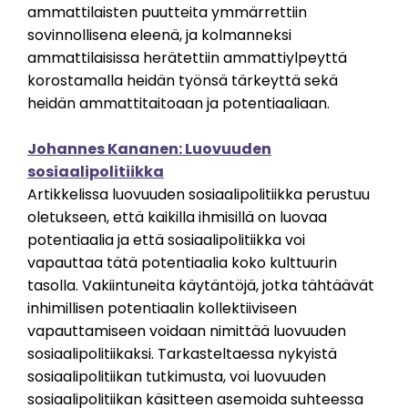
ammattilaisten puutteita ymmärrettiin
sovinnollisena eleenä, ja kolmanneksi
ammattilaisissa herätettiin ammattiylpeyttä
korostamalla heidän työnsä tärkeyttä sekä
heidän ammattitaitoaan ja potentiaaliaan.
Johannes Kananen: Luovuuden
sosiaalipolitiikka
Artikkelissa luovuuden sosiaalipolitiikka perustuu
oletukseen, että kaikilla ihmisillä on luovaa
potentiaalia ja että sosiaalipolitiikka voi
vapauttaa tätä potentiaalia koko kulttuurin
tasolla. Vakiintuneita käytäntöjä, jotka tähtäävät
inhimillisen potentiaalin kollektiiviseen
vapauttamiseen voidaan nimittää luovuuden
sosiaalipolitiikaksi. Tarkasteltaessa nykyistä
sosiaalipolitiikan tutkimusta, voi luovuuden
sosiaalipolitiikan käsitteen asemoida suhteessa