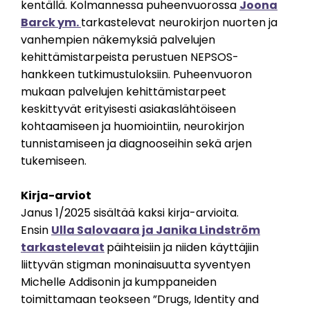
kentällä. Kolmannessa puheenvuorossa
Joona
Barck ym.
tarkastelevat neurokirjon nuorten ja
vanhempien näkemyksiä palvelujen
kehittämistarpeista perustuen NEPSOS-
hankkeen tutkimustuloksiin. Puheenvuoron
mukaan palvelujen kehittämistarpeet
keskittyvät erityisesti asiakaslähtöiseen
kohtaamiseen ja huomiointiin, neurokirjon
tunnistamiseen ja diagnooseihin sekä arjen
tukemiseen.
Kirja-arviot
Janus 1/2025 sisältää kaksi kirja-arvioita.
Ensin
Ulla Salovaara ja Janika Lindström
tarkastelevat
päihteisiin ja niiden käyttäjiin
liittyvän stigman moninaisuutta syventyen
Michelle Addisonin ja
kumppaneiden
toimittamaan teokseen ”Drugs, Identity and