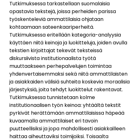
Tutkimuksessa tarkastellaan suomalaisia
opastavia tekstejä, joissa perheiden parissa
työskenteleviä ammattilaisia ohjataan
kohtaamaan sateenkaariperheitä.
Tutkimuksessa eritellään kategoria-analyysia
käyttäen niitä keinoja ja luokitteluja, joiden avulla
tekstien kirjoittajat tekevät teksteissä
diskursiivista institutionaalista työtä
muuttaakseen perhepalvelujen toimintaa
yhdenvertaisemmaksi sekä niitä ammattilaisten
ja asiakkaiden välisiä suhteita koskevia moraalisia
järjestyksiä, joita tehdyt luokittelut rakentavat.
Tutkimuksessa tunnistetaan kolme
institutionaalisen työn keinoa: yhtäältä tekstit
pyrkivät herättämään ammattilaisissa häpeää
kuvaamalla ammattilaiset eri tavoin
puutteellisiksi ja jopa mahdollisesti asiakkailleen
haittaa aiheuttaviksi toimijoiksi. Toisaalta