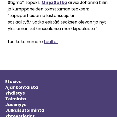
Stigma”. Lopuksi
Mirja Satka
arvioi
Johanna Kiilin
ja kumppaneiden toimittaman teoksen:
”Lapsiperheiden ja lastensuojelun
sosiaalityö.”
Satka esittää teoksen olevan ”jo nyt
yksi oman tutkimusalansa merkkipaaluista.”
Lue koko numero
täältä!
Etusivu
Ajankohtaista
Yhdistys
Toiminta
Jäsenyys
Julkaisutoiminta
Yhteystiedot