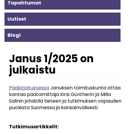
Alavalikko
Tapahtumat
-
Uutiset
ajankohtaista
Blogi
Janus 1/2025 on
julkaistu
Pääkirjoituksessa
Januksen toimituskunta ottaa
kantaa päätoimittaja Kirsi Güntherin ja Milla
Salinin johdolla tieteen ja tutkimuksen vapauden
puolesta Suomessa ja kansainvälisesti.
Tutkimusartikkelit: