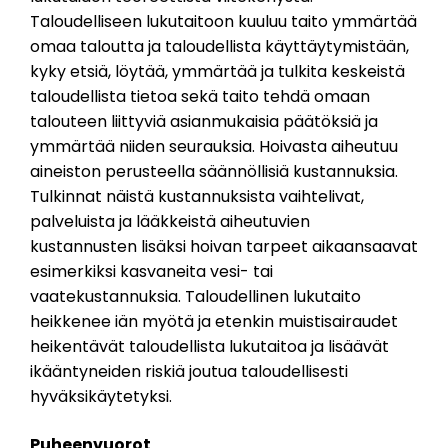
Taloudelliseen lukutaitoon kuuluu taito ymmärtää
omaa taloutta ja taloudellista käyttäytymistään,
kyky etsiä, löytää, ymmärtää ja tulkita keskeistä
taloudellista tietoa sekä taito tehdä omaan
talouteen liittyviä asianmukaisia päätöksiä ja
ymmärtää niiden seurauksia. Hoivasta aiheutuu
aineiston perusteella säännöllisiä kustannuksia.
Tulkinnat näistä kustannuksista vaihtelivat,
palveluista ja lääkkeistä aiheutuvien
kustannusten lisäksi hoivan tarpeet aikaansaavat
esimerkiksi kasvaneita vesi- tai
vaatekustannuksia. Taloudellinen lukutaito
heikkenee iän myötä ja etenkin muistisairaudet
heikentävät taloudellista lukutaitoa ja lisäävät
ikääntyneiden riskiä joutua taloudellisesti
hyväksikäytetyksi.
Puheenvuorot