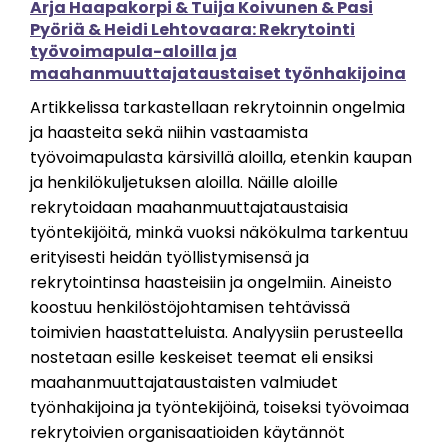
Arja Haapakorpi & Tuija Koivunen & Pasi
Pyöriä & Heidi Lehtovaara: Rekrytointi
työvoimapula-aloilla ja
maahanmuuttajataustaiset työnhakijoina
Artikkelissa tarkastellaan rekrytoinnin ongelmia
ja haasteita sekä niihin vastaamista
työvoimapulasta kärsivillä aloilla, etenkin kaupan
ja henkilökuljetuksen aloilla. Näille aloille
rekrytoidaan maahanmuuttajataustaisia
työntekijöitä, minkä vuoksi näkökulma tarkentuu
erityisesti heidän työllistymisensä ja
rekrytointinsa haasteisiin ja ongelmiin. Aineisto
koostuu henkilöstöjohtamisen tehtävissä
toimivien haastatteluista. Analyysiin perusteella
nostetaan esille keskeiset teemat eli ensiksi
maahanmuuttajataustaisten valmiudet
työnhakijoina ja työntekijöinä, toiseksi työvoimaa
rekrytoivien organisaatioiden käytännöt