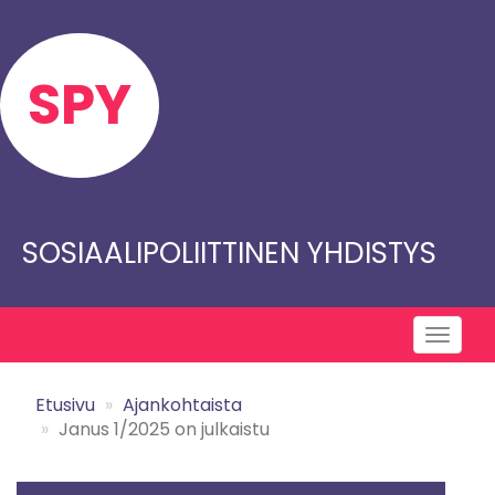
Skip
to
main
SPY
content
SOSIAALIPOLIITTINEN YHDISTYS
Toggl
naviga
Etusivu
Ajankohtaista
Janus 1/2025 on julkaistu