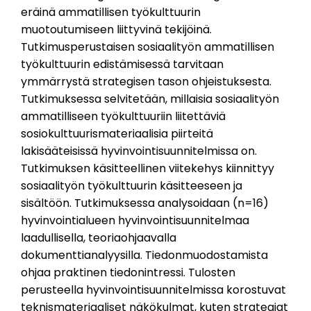
eräinä ammatillisen työkulttuurin
muotoutumiseen liittyvinä tekijöinä.
Tutkimusperustaisen sosiaalityön ammatillisen
työkulttuurin edistämisessä tarvitaan
ymmärrystä strategisen tason ohjeistuksesta.
Tutkimuksessa selvitetään, millaisia sosiaalityön
ammatilliseen työkulttuuriin liitettäviä
sosiokulttuurismateriaalisia piirteitä
lakisääteisissä hyvinvointisuunnitelmissa on.
Tutkimuksen käsitteellinen viitekehys kiinnittyy
sosiaalityön työkulttuurin käsitteeseen ja
sisältöön. Tutkimuksessa analysoidaan (n=16)
hyvinvointialueen hyvinvointisuunnitelmaa
laadullisella, teoriaohjaavalla
dokumenttianalyysilla. Tiedonmuodostamista
ohjaa praktinen tiedonintressi. Tulosten
perusteella hyvinvointisuunnitelmissa korostuvat
teknismateriaaliset näkökulmat, kuten strategiat